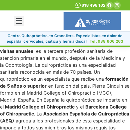
618 498 162
Centro Quiropráctico en Granollers. Especialistas en dolor de
Skip
La Quiropráctica es reconocida por la Organización
espalda, cervicales, ciática y hernia discal.
Tel: 938 606 263
to
Mundial de la Salud (O.M.S), y con más de
25 millones de
content
visitas anuales
, es la tercera profesión sanitaria de
atención primaria en el mundo, después de la Medicina y
la Odontología. La quiropráctica es una especialidad
sanitaria reconocida en más de 70 países. Un
quiropráctico es un especialista que recibe una
formación
de 5 años o superior
en función del país. Pierre Cinquin se
formó en el Madrid College of Chiropractic (MCC),
Madrid, España. En España la quiropráctica se imparte en
el
Madrid College of Chiropractic
y el
Barcelona College
of Chiropractic
. La
Asociación Española de Quiropráctica
(AEQ)
agrupa a los profesionales de esta especialidad e
impone a todos sus miembros los mismos requisitos