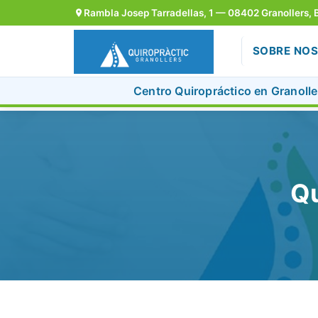
Rambla Josep Tarradellas, 1 — 08402 Granollers, 
SOBRE NO
Centro Quiropráctico en Granoller
Skip
to
content
Qu