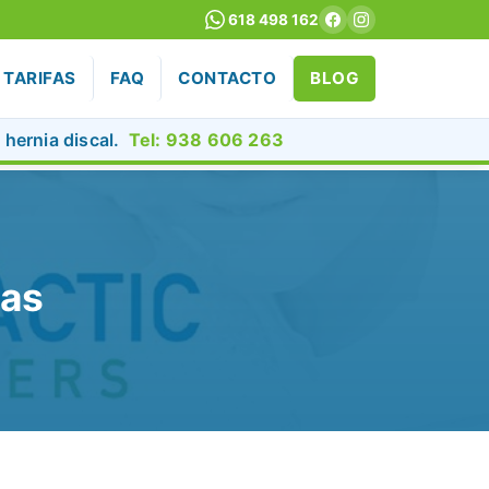
618 498 162
TARIFAS
FAQ
CONTACTO
BLOG
y hernia discal.
Tel: 938 606 263
tas