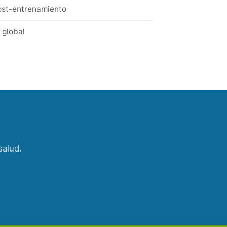
ost-entrenamiento
 global
salud.