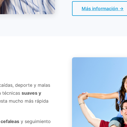
Más información →
caídas, deporte y malas
za técnicas
suaves y
esta mucho más rápida
 cefaleas
y seguimiento