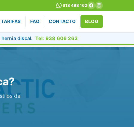
618 498 162
TARIFAS
FAQ
CONTACTO
BLOG
y hernia discal.
Tel: 938 606 263
ca?
stilos de