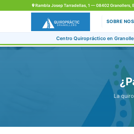
Rambla Josep Tarradellas, 1 — 08402 Granollers, 
SOBRE NO
Centro Quiropráctico en Granoller
Skip
to
content
¿P
La quiro