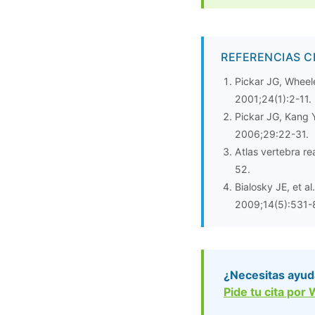
REFERENCIAS C
Pickar JG, Wheele
2001;24(1):2-11.
Pickar JG, Kang Y
2006;29:22-31.
Atlas vertebra re
52.
Bialosky JE, et 
2009;14(5):531-
¿Necesitas ayud
Pide tu cita po