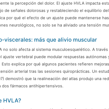
te la percepción del dolor. El ajuste HVLA impacta esta
ujo de señales dolorosas y restableciendo el equilibrio de
ica por qué el efecto de un ajuste puede mantenerse ha
nes neurológicos, no solo se ha aliviado una tensión mus
o-viscerales: más que alivio muscular
 no solo afecta al sistema musculoesquelético. A través 
l ajuste vertebral puede modular respuestas autónomas y
 Esto explica por qué algunos pacientes refieren mejoras
tensión arterial tras las sesiones quiroprácticas. Un estu
7) demostró que la realineación del atlas produjo una red
a dos fármacos antihipertensivos.
te HVLA?