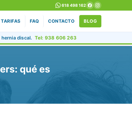
618 498 162
TARIFAS
FAQ
CONTACTO
BLOG
y hernia discal.
Tel: 938 606 263
ers: qué es