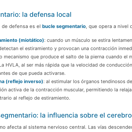
tario: la defensa local
 de defensa es el
bucle segmentario
, que opera a nivel 
ramiento (miotático)
: cuando un músculo se estira lentamen
etectan el estiramiento y provocan una contracción inmedi
o mecanismo que produce el salto de la pierna cuando el 
 La HVLA, al ser más rápida que la velocidad de conducción
 antes de que pueda activarse.
na (reflejo inverso)
: al estimular los órganos tendinosos d
ión activa de la contracción muscular, permitiendo la relaj
ario al reflejo de estiramiento.
egmentario: la influencia sobre el cerebro
o afecta al sistema nervioso central. Las vías descende