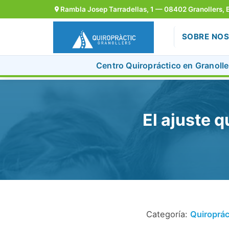
Rambla Josep Tarradellas, 1 — 08402 Granollers, 
SOBRE NO
Centro Quiropráctico en Granoller
Skip
to
content
El ajuste 
Categoría:
Quiroprác