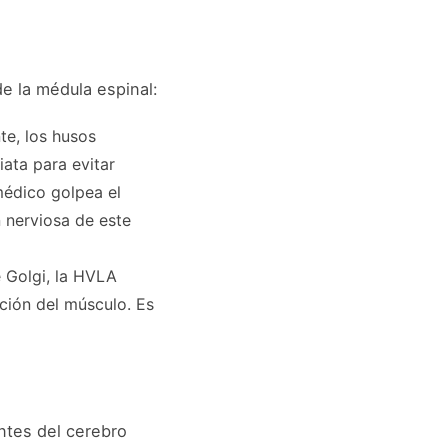
de la médula espinal:
te, los husos
ata para evitar
médico golpea el
 nerviosa de este
e Golgi, la HVLA
ación del músculo. Es
ntes del cerebro