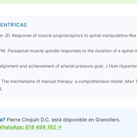
IENTÍFICAS
r JD. Response of muscle proprioceptors to spinal manipulative-like
M. Paraspinal muscle spindle responses to the duration of a spinal 
alignment and achievement of arterial pressure goal.
J Hum Hyperten
al. The mechanisms of manual therapy: a comprehensive model.
Man T
8.
a?
Pierre Cinquin D.C. está disponible en Granollers.
r WhatsApp: 618 498 162 →